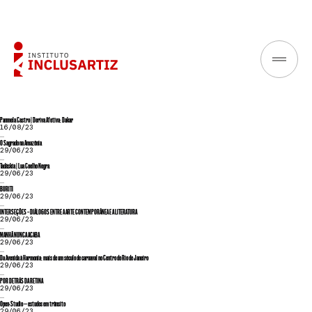
Panmela Castro | Deriva Afetiva: Dakar
16/08/23
...
O Sagrado na Amazônia
29/06/23
...
Tadáskía | Lua Coelho Negra
29/06/23
...
BURITI
29/06/23
...
INTERSEÇÕES – DIÁLOGOS ENTRE A ARTE CONTEMPORÂNEA E A LITERATURA
29/06/23
...
MANHÃ NUNCA ACABA
29/06/23
...
Da Avenida à Harmonia: mais de um século de carnaval no Centro do Rio de Janeiro
29/06/23
...
POR DETRÁS DA RETINA
29/06/23
...
Open-Studio — estudos em trânsito
29/06/23