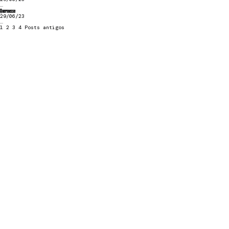
...
Quermesse
29/06/23
...
1
2
3
4
Posts antigos