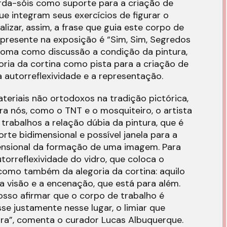
arda-sóis como suporte para a criação de
que integram seus exercícios de figurar o
alizar, assim, a frase que guia este corpo de
e presente na exposição é “Sim, Sim, Segredos
toma como discussão a condição da pintura,
oria da cortina como pista para a criação de
 autorreflexividade e a representação.
teriais não ortodoxos na tradição pictórica,
 nós, como o TNT e o mosquiteiro, o artista
trabalhos a relação dúbia da pintura, que é
e bidimensional e possível janela para a
ensional da formação de uma imagem. Para
utorreflexividade do vidro, que coloca o
como também da alegoria da cortina: aquilo
a visão e a encenação, que está para além.
sso afirmar que o corpo de trabalho é
se justamente nesse lugar, o limiar que
ora”, comenta o curador Lucas Albuquerque.