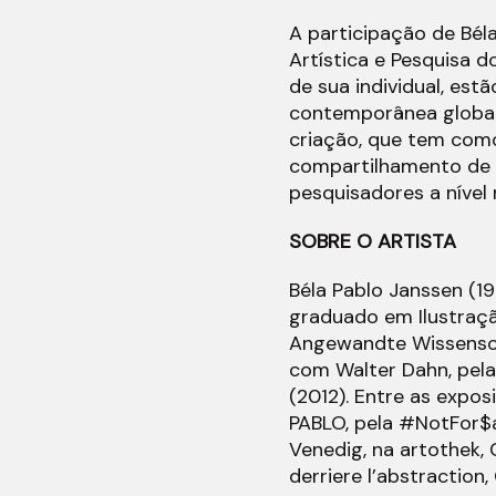
A participação de Bél
Artística e Pesquisa d
de sua individual, est
contemporânea global 
criação, que tem como
compartilhamento de s
pesquisadores a nível 
SOBRE O ARTISTA
Béla Pablo Janssen (19
graduado em Ilustraç
Angewandte Wissensch
com Walter Dahn, pela
(2012). Entre as expo
PABLO, pela #NotFor$al
Venedig, na artothek, C
derriere l’abstraction,