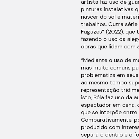
artista faz uso de gu
pinturas instalativas 
nascer do sol e materi
trabalhos. Outra séri
Fugazes” (2022), que 
fazendo o uso da aleg
obras que lidam com a
“Mediante o uso de ma
mas muito comuns para
problematiza em seus 
ao mesmo tempo suport
representação tridim
isto, Béla faz uso da a
espectador em cena, 
que se interpõe entre 
Comparativamente, po
produzido com interes
separa o dentro e o f