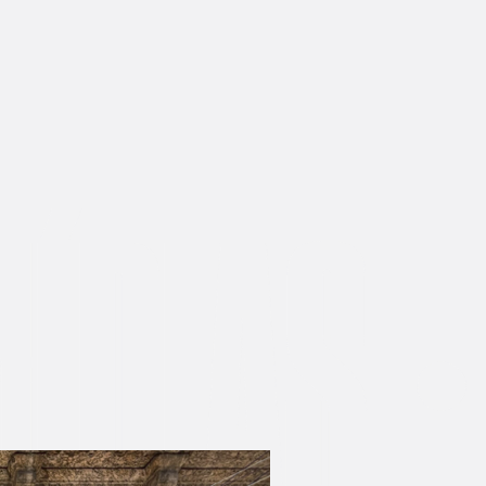
IAS
O