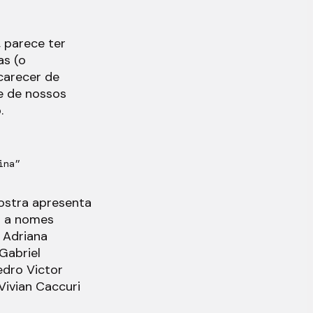
 parece ter
as (o
carecer de
e de nossos
.
ina”
mostra apresenta
s a nomes
 Adriana
Gabriel
edro Victor
 Vivian Caccuri