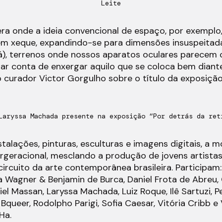
Leite
a onde a ideia convencional de espaço, por exemplo,
em xeque, expandindo-se para dimensões insuspeitad
á), terrenos onde nossos aparatos oculares parecem 
ar conta de enxergar aquilo que se coloca bem diant
 o curador Victor Gorgulho sobre o título da exposição
Laryssa Machada presente na exposição “Por detrás da ret
nstalações, pinturas, esculturas e imagens digitais, a 
rgeracional, mesclando a produção de jovens artista
rcuito da arte contemporânea brasileira. Participam:
a Wagner & Benjamin de Burca, Daniel Frota de Abreu, 
iel Massan, Laryssa Machada, Luiz Roque, Ilê Sartuzi, P
Bqueer, Rodolpho Parigi, Sofia Caesar, Vitória Cribb e
Ha.