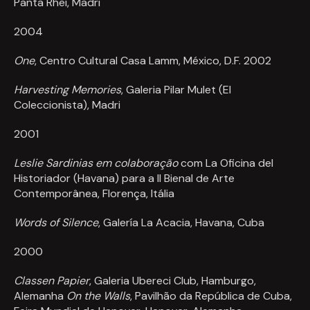
Panta Rhei, Madri
2004
One
, Centro Cultural Casa Lamm, México, D.F. 2002
Harvesting Memories
, Galeria Pilar Mulet (El
Coleccionista), Madri
2001
Leslie Sardinias em colaboração
com La Oficina del
Historiador (Havana) para a
II Bienal de Arte
Contemporânea, Florença, Itália
Words of Silence
, Galer
í
a La Acacia, Havana, Cuba
2000
Classen Papier
, Galeria Ubereci Club, Hamburgo,
Alemanha
On the Walls
, Pavilhão da República de Cuba,