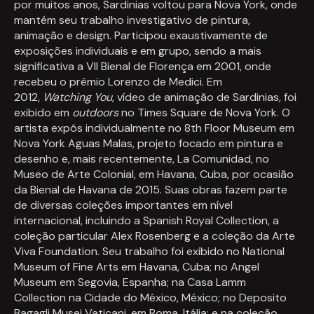
por muitos anos, Sardinias voltou para Nova York, onde
mantém seu trabalho investigativo de pintura,
animação e design. Participou exaustivamente de
exposições individuais e em grupo, sendo a mais
significativa a VII Bienal de Florença em 2001, onde
recebeu o prêmio Lorenzo de Medici. Em
2012,
Watching You
, vídeo de animação de Sardinias, foi
exibido em
outdoors
no Times Square de Nova York. O
artista expôs individualmente no 8th Floor Museum em
Nova York Aguas Malas, projeto focado em pintura e
desenho e, mais recentemente, La Comunidad, no
Museo de Arte Colonial, em Havana, Cuba, por ocasião
da Bienal de Havana de 2015. Suas obras fazem parte
de diversas coleções importantes em nível
internacional, incluindo a Spanish Royal Collection, a
coleção particular Alex Rosenberg e a coleção da Arte
Viva Foundation. Seu trabalho foi exibido no National
Museum of Fine Arts em Havana, Cuba; no Angel
Museum em Segovia, Espanha; na Casa Lamm
Collection na Cidade do México, México; no Deposito
Bagagli Musei Vaticani, em Roma, Itália; e na coleção