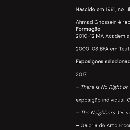
Nascido em 1981, no L
Ahmad Ghossein
é
rep
Formação
2010-12 MA Academia 
2000-03 BFA em Teatro
Exposições seleciona
2017
–
There is No Right o
exposição individual, G
–
The Neighbors
[Os v
– Galeria de Arte Free