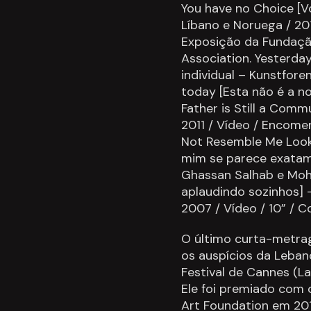
You have no Choice [V
Líbano e Noruega / 20
Exposição da Fundaçã
Association. Yesterda
individual – Kunstforen
today [Esta não é a no
Father is Still a Comm
2011 / Vídeo / Encome
Not Resemble Me Looks
mim se parece exatam
Ghassan Salhab e Moh
aplaudindo sozinhos] 
2007 / Vídeo / 10” / 
O último curta-metra
os auspícios da Leban
Festival de Cannes (La
Ele foi premiado com
Art Foundation em 201