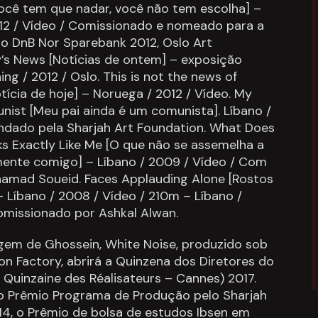
ocê tem que nadar, você não tem escolha] –
12 / Vídeo / Comissionado e nomeado para a
o DnB Nor Sparebank 2012, Oslo Art
y’s News [Notícias de ontem] – exposição
ing / 2012 / Oslo. This is not the news of
tícia de hoje] – Noruega / 2012 / Vídeo. My
unist [Meu pai ainda é um comunista]. Líbano /
ndado pela Sharjah Art Foundation. What Does
 Exactly Like Me [O que não se assemelha a
ente comigo] – Líbano / 2009 / Vídeo / Com
amad Soueid. Faces Applauding Alone [Rostos
– Líbano / 2008 / Vídeo / 210m – Líbano /
Comissionado por Ashkal Alwan.
gem de Ghossein, White Noise, produzido sob
on Factory, abrirá a Quinzena dos Diretores do
 Quinzaine des Réalisateurs – Cannes) 2017.
 o Prêmio Programa de Produção pelo Sharjah
4, o Prêmio de bolsa de estudos Ibsen em