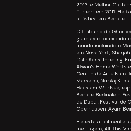
2013, e Melhor Curta
Tribeca em 2011. Ele
artística em Beirute.
O trabalho de Ghossei
galerias e foi exibido
mundo incluindo o M
em Nova York, Sharjah
Oslo Kunstforening, Ku
Alwan’s Home Works em
Centro de Arte Nam J
Marselha, Nikolaj Kun
Haus am Waldsee, espa
Beirute, Berlinale – Fe
de Dubai, Festival de
Oberhausen, Ayam Beiru
Ele está atualmente s
metragem, All This Vi