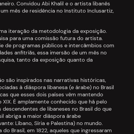
neiro. Convidou Abi Khalil e o artista libanês
m mês de residência no Instituto Inclusartiz,
uma iteração da metodologia da exposição.
isa para uma comissão futura do artista.
ie de programas públicos e intercâmbios com
dades anfitriãs, essa imersão de um mês no
squisa, tanto da exposição quanto da
o são inspirados nas narrativas históricas,
ociadas à diáspora libanesa (e árabe) no Brasil
ocas que esses dois países vêm mantendo
lo XIX. É amplamente conhecido que há pelo
 descendentes de libaneses no Brasil do que
sil abriga a maior diáspora árabe
ante: Líbano, Síria e Palestina) no mundo.
 do Brasil, em 1822, aqueles que ingressaram