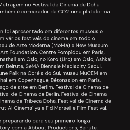
-Metragem no Festival de Cinema de Doha
 também é co-curador da CO2, uma plataforma
n foi apresentado em diferentes museus e
 em vários festivais de cinema em todo o
useu de Arte Moderna (MoMa) e New Museum
 Art Foundation, Centre Pompidou em Paris,
nsthall em Oslo, no Koro (Uro) em Oslo, Ashkal
 Beirute, SeMA Biennale Mediacity Seoul,
une Paik na Coréia do Sul, museu MuCEM em
sthal em Copenhague, Bétonsalon em Paris,
ço de arte em Berlim, Festival de Cinema de
stival de Cinema de Berlin, Festival de Cinema
 Cinema de Tribeca Doha, Festival de Cinema de
t Al Cinema’iya e Fid Marseille Film Festival.
e preparando para seu primeiro longa-
ctory com a Abbout Productions, Beirute.