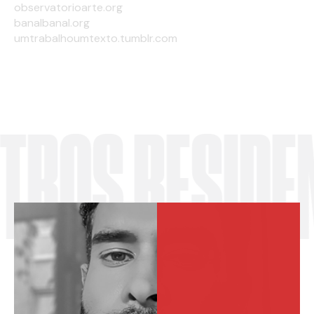
observatorioarte.org
banalbanal.org
umtrabalhoumtexto.tumblr.com
OS RESIDENT