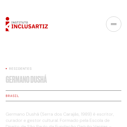
RESIDENTES
GERMANO DUSHÁ
BRASIL
Germano Dushá (Serra dos Carajás, 1989) é escritor,
curador e gestor cultural. Formado pela Escola de
Direito de São Paulo da Fundação Getulio Vargas –