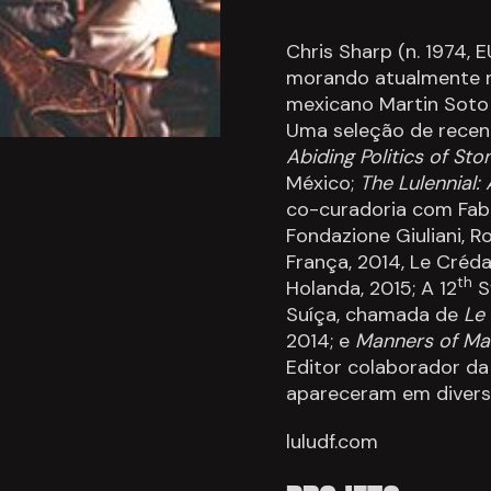
Chris Sharp (n. 1974, 
morando atualmente na
mexicano Martin Soto
Uma seleção de recen
Abiding Politics of St
México;
The Lulennial: 
co-curadoria com Fabi
Fondazione Giuliani, R
França, 2014, Le Créda
th
Holanda, 2015; A 12
Sw
Suíça, chamada de
Le
2014; e
Manners of Mat
Editor colaborador da
apareceram em diversa
luludf.com