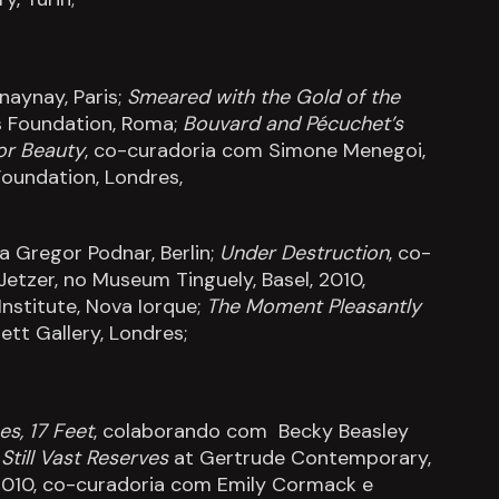
anaynay, Paris;
Smeared with the Gold of the
 Foundation, Roma;
Bouvard and P
é
cuchet
’
s
or Beauty
, co-curadoria com Simone Menegoi,
Foundation, Londres,
ja Gregor Podnar, Berlin;
Under Destruction
, co-
etzer, no Museum Tinguely, Basel, 2010,
Institute, Nova Iorque;
The Moment Pleasantly
ett Gallery, Londres;
es, 17 Feet
, colaborando com Becky Beasley
;
Still Vast Reserves
at Gertrude Contemporary,
 2010, co-curadoria com Emily Cormack e