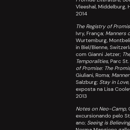
Vleeshal, Middelburg, 
2014
The Registry of Promis
Ivry, França;
Manners o
Wurtemburg, Montbelia
in Biel/Bienne, Switze
com Gianni Jetzer;
The
Temporalities
, Parc St
of Promise: The Promi
Giuliani, Roma;
Manners
Salzburg;
Stay in Love
exposta na Lisa Cooley 
2013
Notes on Neo-Camp
,
excursionando pelo St
ano;
Seeing is Believin
Norma Mangione gallery