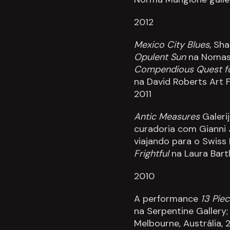
2012
Mexico City Blues
, Sh
Opulent Sun
na Nomas
Compendious Quest f
na David Roberts Art 
2011
Antic Measures
Galeri
curadoria com Gianni J
viajando para o Swiss 
Frightful
na Laura Bartl
2010
A performance
13 Piec
na Serpentine Gallery
Melbourne, Austrália,