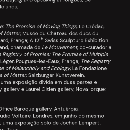
Holanda;
e: The Promise of Moving Things,
Le Crédac,
f Matter
, Musée du Château des ducs du
th
rd, França; A 12
Swiss Sculpture Exhibition
rland, chamada de
Le Mouvement
, co-curadoria
 Registry of Promise: The Promise of Multiple
. Léger, Pougues-les-Eaux, França;
The Registry
se of Melancholy and Ecology
, La Fondazione
 of Matter,
Salzburger Kunstverein,
, uma exposição divida em duas partes e
gallery e Laurel Gitlen gallery, Nova Iorque;
 Office Baroque gallery, Antuérpia,
udio Voltaire, Londres, em junho do mesmo
g
, uma exposição solo de Jochen Lempert,
, Turin;