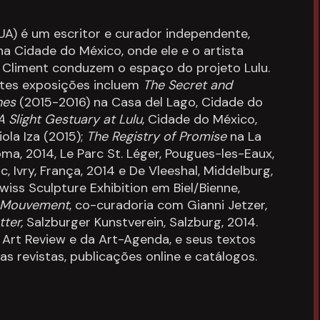
EUA) é um escritor e curador independente,
 Cidade do México, onde ele e o artista
 Climent conduzem o espaço do projeto Lulu.
tes exposições incluem
The Secret and
ones
(2015-2016) na Casa del Lago, Cidade do
A Slight Gestuary at Lulu
, Cidade do México,
ola Iza (2015);
The Registry of Promise
na La
oma, 2014, Le Parc St. Léger, Pougues-les-Eaux,
c, Ivry, França, 2014 e De Vleeshal, Middelburg,
iss Sculpture Exhibition em Biel/Bienne,
 Mouvement
, co-curadoria com Gianni Jetzer,
ter,
Salzburger Kunstverein, Salzburg, 2014.
 Art Review e da Art-Agenda, e seus textos
s revistas, publicações online e catálogos.