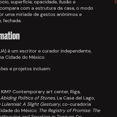
oio, superfície, opacidade, ilusão e
e compara com a estrutura da casa, o modo
or uma miríade de gestos anônimos e
e, fechada.
rmation
EUA) é um escritor e curador independente,
a Cidade do México.
ões e projetos incluem:
, KIM? Contemporary art center, Riga,
Abiding Politics of Stones
, La Casa del Lago,
Lulennial: A Slight Gestuary
, co-curadoria
 Cidade do México;
The Registry of Promise: The
oothsaying and Speaking in Tongues
, De