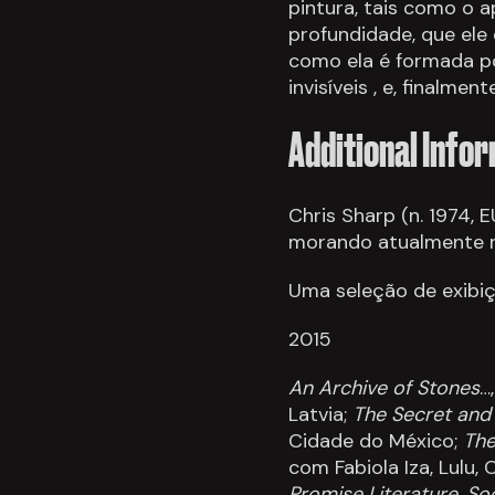
pintura, tais como o ap
profundidade, que el
como ela é formada p
invisíveis , e, finalment
Additional Info
Chris Sharp (n. 1974, 
morando atualmente n
Uma seleção de exibiç
2015
An Archive of Stones
…
Latvia;
The Secret and 
Cidade do México;
The 
com Fabiola Iza, Lulu,
Promise Literature, S