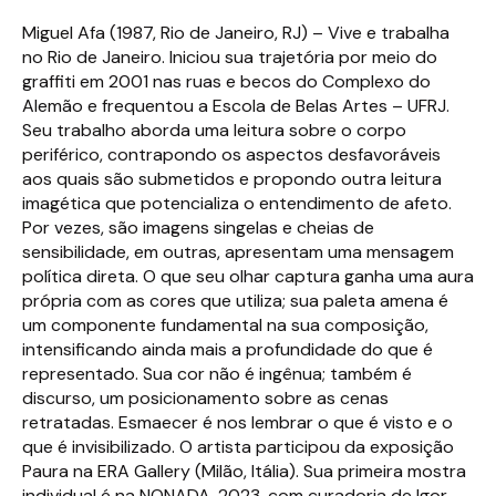
Miguel Afa (1987, Rio de Janeiro, RJ) – Vive e trabalha
no Rio de Janeiro. Iniciou sua trajetória por meio do
graffiti em 2001 nas ruas e becos do Complexo do
Alemão e frequentou a Escola de Belas Artes – UFRJ.
Seu trabalho aborda uma leitura sobre o corpo
periférico, contrapondo os aspectos desfavoráveis
aos quais são submetidos e propondo outra leitura
imagética que potencializa o entendimento de afeto.
Por vezes, são imagens singelas e cheias de
sensibilidade, em outras, apresentam uma mensagem
política direta. O que seu olhar captura ganha uma aura
própria com as cores que utiliza; sua paleta amena é
um componente fundamental na sua composição,
intensificando ainda mais a profundidade do que é
representado. Sua cor não é ingênua; também é
discurso, um posicionamento sobre as cenas
retratadas. Esmaecer é nos lembrar o que é visto e o
que é invisibilizado. O artista participou da exposição
Paura na ERA Gallery (Milão, Itália). Sua primeira mostra
individual é na NONADA, 2023, com curadoria de Igor